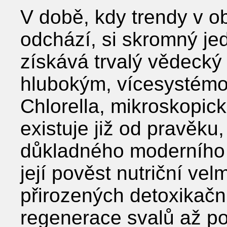
V době, kdy trendy v ob
odchází, si skromný j
získává trvalý vědecký
hlubokým, vícesystém
Chlorella, mikroskopick
existuje již od pravěku
důkladného moderního 
její pověst nutriční ve
přirozených detoxikačn
regenerace svalů až po