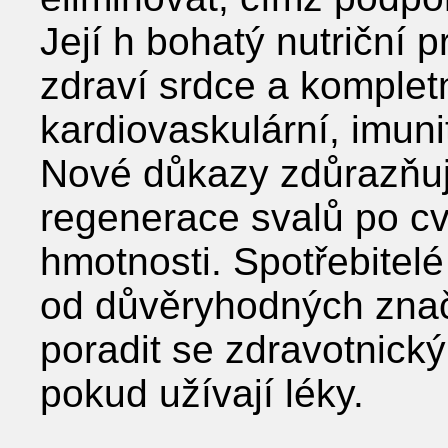
Její h bohatý nutriční p
zdraví srdce a komplet
kardiovaskulární, imuni
Nové důkazy zdůrazňují 
regenerace svalů po cv
hmotnosti. Spotřebitelé
od důvěryhodných znač
poradit se zdravotnic
pokud užívají léky.