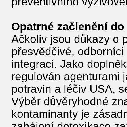
preventivního výživové
Opatrné začlenění do
Ačkoliv jsou důkazy o p
přesvědčivé, odborníc
integraci. Jako doplněk
regulován agenturami j
potravin a léčiv USA, se
Výběr důvěryhodné zna
kontaminanty je zásadní
zahájení detoxikace za