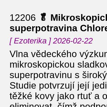
12206
🥬 Mikroskopic
superpotravina Chlore
[ Ezoterika ] 2026-02-22
Vlna vědeckého výzkumu
mikroskopickou sladkov
superpotravinu s široký
Studie potvrzují její j
těžké kovy jako rtuť a 
eliminovat, čímž podpor