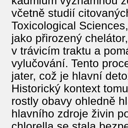
kadmium významnou zd
včetně studií citovanýc
Toxicological Sciences,
jako přirozený chelátor
v trávicím traktu a po
vylučování. Tento proc
jater, což je hlavní det
Historický kontext tomu
rostly obavy ohledně hla
hlavního zdroje živin p
chlorella se stala bezp