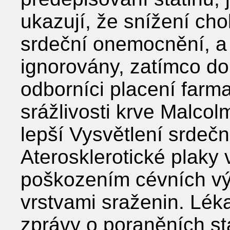
ukazují, že snížení cho
srdeční onemocnění, a 
ignorovány, zatímco dop
odborníci placení farm
srážlivosti krve Malco
lepší Vysvětlení srdeč
Aterosklerotické plaky
poškozením cévních výs
vrstvami sraženin. Lék
zprávy o poraněních st