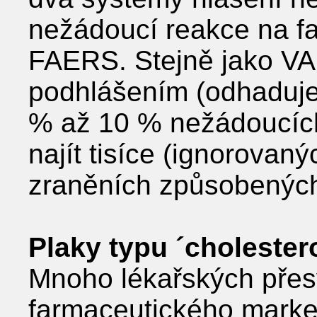
nežádoucí reakce na f
FAERS. Stejně jako V
podhlášením (odhaduje
% až 10 % nežádoucích 
najít tisíce (ignorovan
zraněních způsobených 
Plaky typu ´cholestero
Mnoho lékařských přes
farmaceutického market