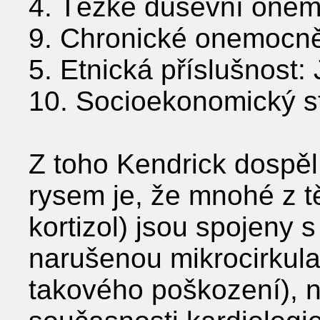
4. Těžké duševní one
9. Chronické onemocně
5. Etnická příslušnost: 
10. Socioekonomický sta
Z toho Kendrick dospěl
rysem je, že mnohé z t
kortizol) jsou spojeny
narušenou mikrocirkula
takového poškození), ni