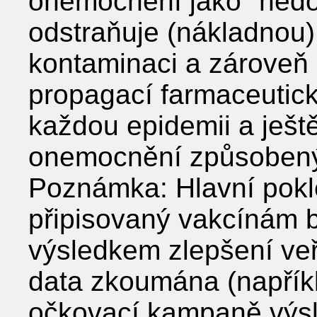
onemocnění jako "nedo
odstraňuje (nákladnou
kontaminaci a zároveň
propagací farmaceutický
každou epidemii a ješt
onemocnění způsobený
Poznámka: Hlavní pokl
připisovaný vakcínám b
výsledkem zlepšení veř
data zkoumána (napříkl
očkovací kampaně výsle