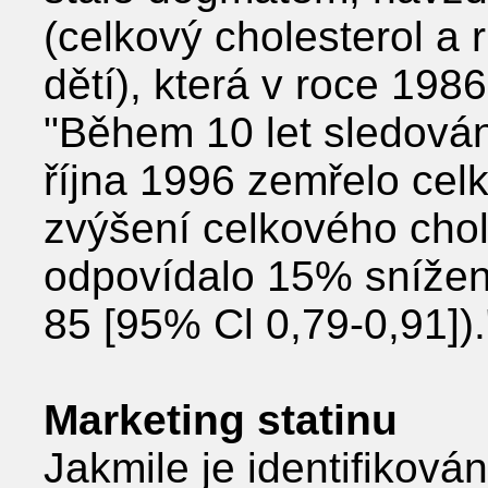
(celkový cholesterol a r
dětí), která v roce 198
"Během 10 let sledován
října 1996 zemřelo ce
zvýšení celkového chol
odpovídalo 15% snížení
85 [95% Cl 0,79-0,91]).
Marketing statinu
Jakmile je identifiková