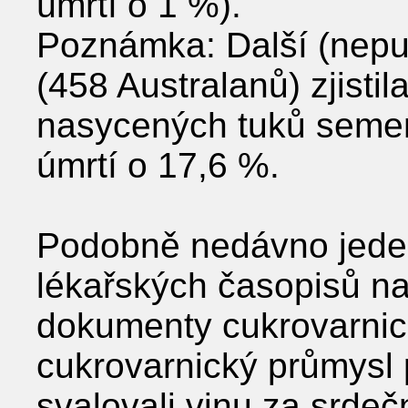
úmrtí o 1 %).
Poznámka: Další (nepub
(458 Australanů) zjisti
nasycených tuků semenn
úmrtí o 17,6 %.
Podobně nedávno jeden
lékařských časopisů na 
dokumenty cukrovarnic
cukrovarnický průmysl 
svalovali vinu za srdeč