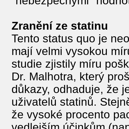
"nebezpečnými" hodnot
Zranění ze statinu
Tento status quo je neo
mají velmi vysokou mír
studie zjistily míru po
Dr. Malhotra, který proš
důkazy, odhaduje, že j
uživatelů statinů. Stejn
že vysoké procento pac
vedlejším účinkům (nap