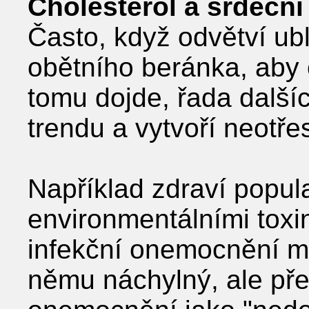
Cholesterol a srdečn
Často, když odvětví ubl
obětního beránka, aby o
tomu dojde, řada další
trendu a vytvoří neotř
Například zdraví popula
environmentálními toxi
infekční onemocnění mů
němu náchylný, ale pře