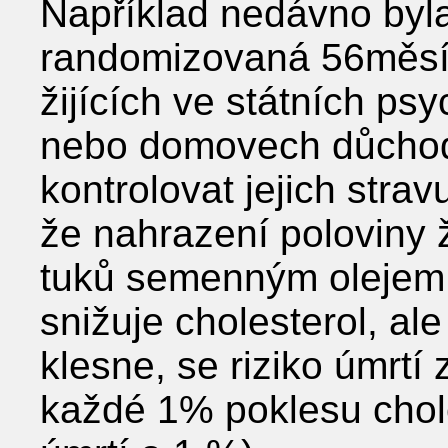
Například nedávno byl
randomizovaná 56měsíč
žijících ve státních ps
nebo domovech důchodc
kontrolovat jejich stravu
že nahrazení poloviny 
tuků semenným olejem (
snižuje cholesterol, al
klesne, se riziko úmrtí 
každé 1% poklesu chole