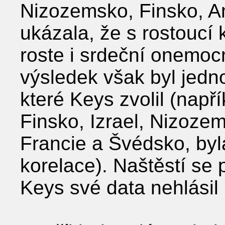
Nizozemsko, Finsko, A
ukázala, že s rostouc
roste i srdeční onemoc
výsledek však byl jed
které Keys zvolil (např
Finsko, Izrael, Nizoz
Francie a Švédsko, by
korelace). Naštěstí se
Keys své data nehlásil