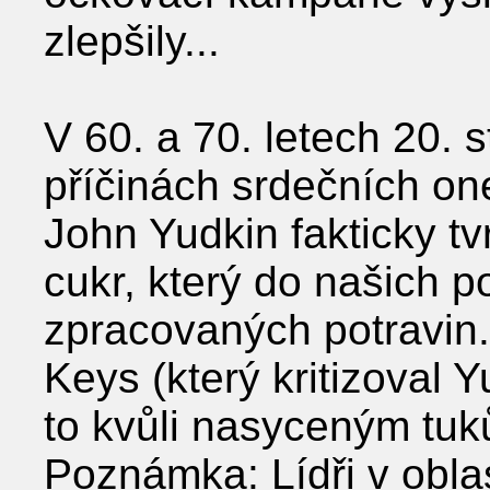
zlepšily...
V 60. a 70. letech 20. s
příčinách srdečních o
John Yudkin fakticky tv
cukr, který do našich p
zpracovaných potravin.
Keys (který kritizoval Y
to kvůli nasyceným tuk
Poznámka: Lídři v oblas