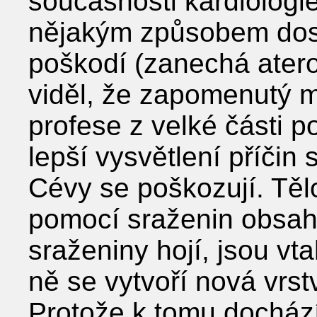
současnosti kardiologie
nějakým způsobem dost
poškodí (zanechá atero
viděl, že zapomenutý m
profese z velké části 
lepší vysvětlení příči
Cévy se poškozují. Těl
pomocí sraženin obsahu
sraženiny hojí, jsou v
ně se vytvoří nová vrst
Protože k tomu docház