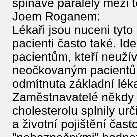
špinavé paralely mezi 
Joem Roganem:
Lékaři jsou nuceni tyto
pacienti často také. Ide
pacientům, kteří neužív
neočkovaným pacient
odmítnuta základní lék
Zaměstnavatelé někdy v
cholesterolu splnily ur
a životní pojištění čas