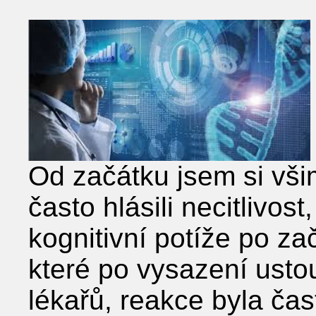
Od začátku jsem si všim
často hlásili necitlivost
kognitivní potíže po za
které po vysazení ustou
lékařů, reakce byla čast