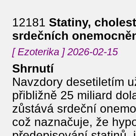
12181
Statiny, choles
srdečních onemocněn
[ Ezoterika ] 2026-02-15
Shrnutí
Navzdory desetiletím uží
přibližně 25 miliard do
zůstává srdeční onemoc
což naznačuje, že hypot
předepisování statinů,