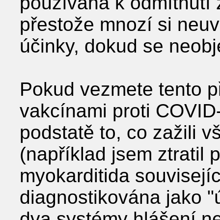
používána k odmítnutí 
přestože mnozí si neu
účinky, dokud se neobjev
Pokud vezmete tento př
vakcínami proti COVID-1
podstatě to, co zažili v
(například jsem ztratil 
myokarditida souvisejí
diagnostikována jako "
dva systémy hlášení n