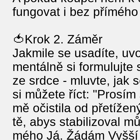
fungovat i bez přímého
🍅Krok 2. Záměr
Jakmile se usadíte, uvo
mentálně si formulujte
ze srdce - mluvte, jak s
si můžete říct: "Prosím 
mě očistila od přetíže
tě, abys stabilizoval m
mého Já. Žádám Vyšší s