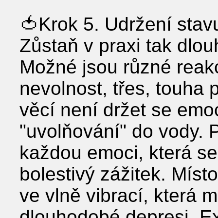
🍅Krok 5. Udržení stav
Zůstaň v praxi tak dlou
Možné jsou různé reakc
nevolnost, třes, touha 
věcí není držet se emoc
"uvolňování" do vody. 
každou emoci, která se
bolestivý zážitek. Míst
ve vlně vibrací, která 
dlouhodobé depresi. Ex