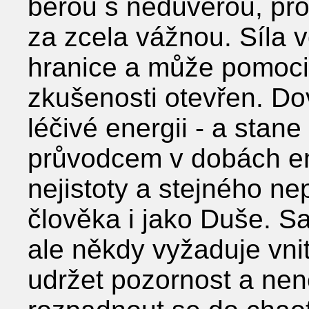
berou s nedůvěrou, pro
za zcela vážnou. Síla 
hranice a může pomoci
zkušenosti otevřen. Dov
léčivé energii - a stan
průvodcem v dobách em
nejistoty a stejného n
člověka i jako Duše. S
ale někdy vyžaduje vnit
udržet pozornost a ne