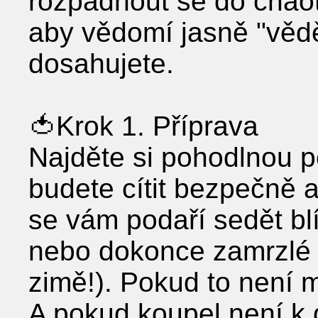
rozpadnout se do chaot
aby vědomí jasně "věd
dosahujete.
🍅Krok 1. Příprava
Najděte si pohodlnou p
budete cítit bezpečně 
se vám podaří sedět blí
nebo dokonce zamrzlé n
zimě!). Pokud to není 
A pokud koupel není k 