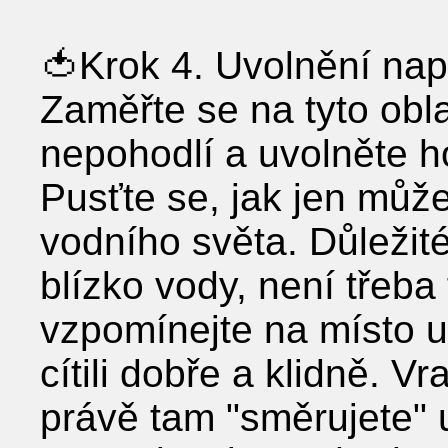
🍅Krok 4. Uvolnění nap
Zaměřte se na tyto obla
nepohodlí a uvolněte h
Pusťte se, jak jen může
vodního světa. Důležit
blízko vody, není třeba 
vzpomínejte na místo u 
cítili dobře a klidně. Vr
právě tam "směrujete"