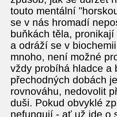
touto mentální "horsko
se v nás hromadí nepos
buňkách těla, pronikaj
a odráží se v biochemii t
mnoho, není možné prost
vždy probíhá hladce a 
přechodných dobách je 
rovnováhu, nedovolit pře
duši. Pokud obvyklé zp
nefungují - ať už jde o