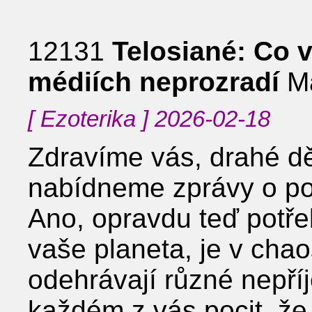
12131
Telosiané: Co 
médiích neprozradí
Ma
[ Ezoterika ] 2026-02-18
Zdravíme vás, drahé d
nabídneme zprávy o po
Ano, opravdu teď potře
vaše planeta, je v chao
odehrávají různé nepří
každém z vás pocit, že j