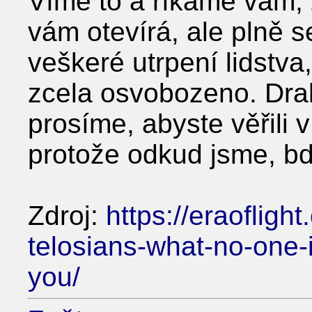
Víme to a říkáme vám,
vám otevírá, ale plně s
veškeré utrpení lidstva
zcela osvobozeno. Dra
prosíme, abyste věřili v 
protože odkud jsme, bd
Zdroj:
https://eraofligh
telosians-what-no-one-i
you/