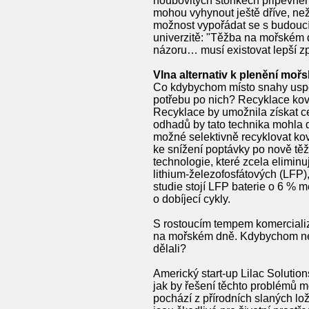
houbovitých stonkech připevně
mohou vyhynout ještě dříve, než
možnost vypořádat se s budoucí
univerzitě: "Těžba na mořském 
názoru… musí existovat lepší z
Vlna alternativ k plenění moř
Co kdybychom místo snahy uspoko
potřebu po nich? Recyklace kovů 
Recyklace by umožnila získat c
odhadů by tato technika mohla 
možné selektivně recyklovat kov
ke snížení poptávky po nově těže
technologie, které zcela eliminu
lithium-železofosfátových (LFP)
studie stojí LFP baterie o 6 % 
o dobíjecí cykly.
S rostoucím tempem komercializa
na mořském dně. Kdybychom nez
dělali?
Americký start-up Lilac Soluti
jak by řešení těchto problémů m
pochází z přírodních slaných lož