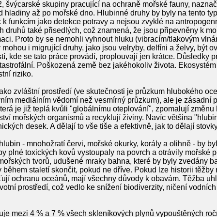
švýcarské skupiny pracující na ochraně mořské fauny, naznačuj
d hladiny až po mořské dno. Hlubinné druhy by byly na tento typ
k k funkcím jako detekce potravy a nejsou zvyklé na antropogenn
h druhů také přisedlých, což znamená, že jsou připevněny k m
maci. Proto by se nemohli vyhnout hluku (vibracím/tlakovým vlná
ohou i migrující druhy, jako jsou velryby, delfíni a želvy, být ov
í, kde se tato práce provádí, proplouvají jen krátce. Důsledky pr
atastrofální. Poškozená země bez jakéhokoliv života. Ekosystém
ní riziko.
ako zvláštní prostředí (ve skutečnosti je průzkum hlubokého
ním mediálním vědomí než vesmírný průzkum), ale je zásadní pro
terá je již teplá kvůli "globálnímu oteplování", zpomalují změnu k
ví mořských organismů a recyklují živiny. Navíc většina "hlu
ckých desek. A dělají to vše tiše a efektivně, jak to dělají stovky
lubin - mnohožratí červi, mořské okurky, korály a olihně - by b
plné toxických kovů vystoupaly na povrch a otrávily mořské pot
ořských tvorů, udušené mraky bahna, které by byly zvedány ba
během staletí skončit, pokud ne dříve. Pokud lze historii těžby
jišťují ochranu oceánů, mají všechny důvody k obavám. Těžba uh
otní prostředí, což vedlo ke snížení biodiverzity, ničení vodních
je mezi 4 % a 7 % všech skleníkových plynů vypouštěných ročně