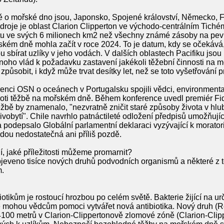
dě o mořské dno jsou, Japonsko, Spojené království, Německo, 
droje je oblast Clarion Clipperton ve východo-centrálním Tiché
ltu ve svých 6 milionech km2 než všechny známé zásoby na pe
kém dně mohla začít v roce 2024. To je datum, kdy se očekává,
 sbírat uzlíky v jeho vodách. V dalších oblastech Pacifiku js
 mnoho vlád k požadavku zastavení jakékoli těžební činnosti n
ůsobit, i když může trvat desítky let, než se toto vyšetřování 
renci OSN o oceánech v Portugalsku spojili vědci, environmental
proti těžbě na mořském dně. Během konference uvedl premiér Fi
ěžbě by znamenalo, "nezvratně zničit staré způsoby života v hlub
živobytí". Chile navrhlo patnáctileté odložení předpisů umožňuj
 podepsalo Globální parlamentní deklaraci vyzývající k morato
dou nedostatečná ani příliš pozdě.
, jaké příležitosti můžeme promarnit?
objeveno tisíce nových druhů podvodních organismů a některé z 
.
biotikům je rostoucí hrozbou po celém světě. Bakterie žijící na u
ré mohou vědcům pomoci vytvářet nová antibiotika. Nový druh (R
4100 metrů v Clarion-Clippertonově zlomové zóně (Clarion-Clipp