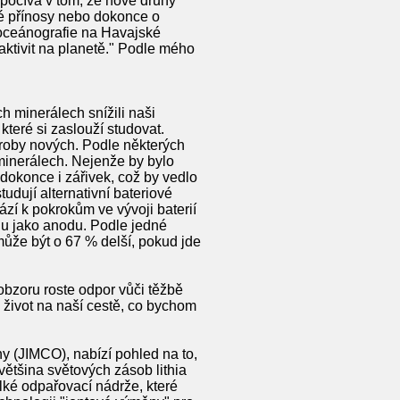
počívá v tom, že nové druhy
né přínosy nebo dokonce o
 oceánografie na Havajské
ktivit na planetě." Podle mého
h minerálech snížili naši
které si zaslouží studovat.
roby nových. Podle některých
minerálech. Nejenže by bylo
dokonce i zářivek, což by vedlo
tudují alternativní bateriové
ází k pokrokům ve vývoji baterií
odu jako anodu. Podle jedné
může být o 67 % delší, pokud jde
obzoru roste odpor vůči těžbě
život na naší cestě, co bychom
 (JIMCO), nabízí pohled na to,
většina světových zásob lithia
elké odpařovací nádrže, které