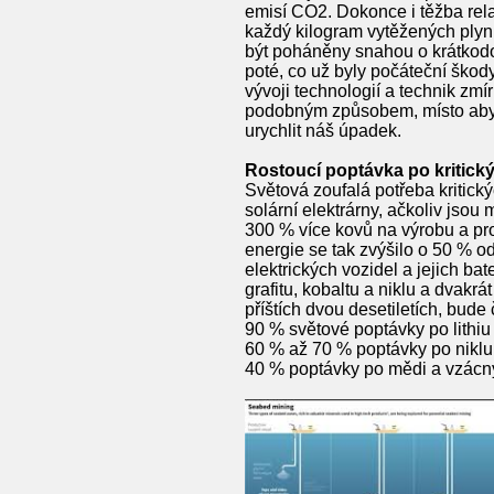
emisí CO2. Dokonce i těžba relat
každý kilogram vytěžených plynů
být poháněny snahou o krátkodobé
poté, co už byly počáteční škod
vývoji technologií a technik zm
podobným způsobem, místo abyc
urychlit náš úpadek.
Rostoucí poptávka po kritick
Světová zoufalá potřeba kritic
solární elektrárny, ačkoliv jsou
300 % více kovů na výrobu a pro
energie se tak zvýšilo o 50 % o
elektrických vozidel a jejich ba
grafitu, kobaltu a niklu a dvakr
příštích dvou desetiletích, bude
90 % světové poptávky po lithiu
60 % až 70 % poptávky po niklu
40 % poptávky po mědi a vzácn