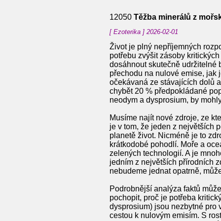
12050
Těžba minerálů z mořsk
[ Ezoterika ] 2026-02-01
Život je plný nepříjemných rozpo
potřebu zvýšit zásoby kritickýc
dosáhnout skutečně udržitelné 
přechodu na nulové emise, jak 
očekávaná ze stávajících dolů a
chybět 20 % předpokládané poptá
neodym a dysprosium, by mohly 
Musíme najít nové zdroje, ze kt
je v tom, že jeden z největších 
planetě život. Nicméně je to z
krátkodobé pohodlí. Moře a oceá
zelených technologií. A je mnoho
jedním z největších přírodních z
nebudeme jednat opatrně, můžeme
Podrobnější analýza faktů může 
pochopit, proč je potřeba kriti
dysprosium) jsou nezbytné pro v
cestou k nulovým emisím. S rosto