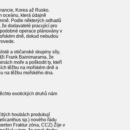
Francie, Korea až Rusko.
m oceánu, která údajně
vnině. Podle některých odhadů
 že dodavatelé pracující pro
ou podobné operace plánovány v
a mořském dně, dokud nebudou
provede.
isté a občanské skupiny síly,
dži Frank Bainimarama, že
inách moře a poškodit ty, kteří
ících těžbu na mořském dně a
riu na těžbu mořského dna.
těchto exotických druhů nám
rčitých houbách produkují
elicanthus sp.) nového řádu
erton Fraktur zóna, CCZ) Žije v