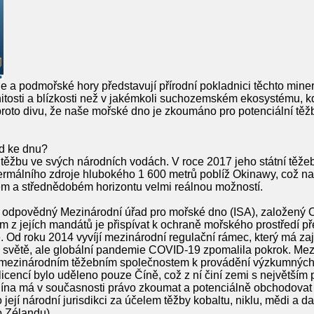
e a podmořské hory představují přírodní pokladnici těchto miner
tosti a blízkosti než v jakémkoli suchozemském ekosystému, kd
proto divu, že naše mořské dno je zkoumáno pro potenciální tě
d ke dnu?
o těžbu ve svých národních vodách. V roce 2017 jeho státní tě
termálního zdroje hlubokého 1 600 metrů poblíž Okinawy, což n
ém a střednědobém horizontu velmi reálnou možností.
 odpovědný Mezinárodní úřad pro mořské dno (ISA), založený 
ím z jejích mandátů je přispívat k ochraně mořského prostředí p
d roku 2014 vyvíjí mezinárodní regulační rámec, který má zajisti
 světě, ale globální pandemie COVID-19 zpomalila pokrok. Mezi
í mezinárodním těžebním společnostem k provádění výzkumných 
o licencí bylo uděleno pouze Číně, což z ní činí zemi s největš
ína má v současnosti právo zkoumat a potenciálně obchodovat 
ejí národní jurisdikci za účelem těžby kobaltu, niklu, mědi a 
o Zélandu).