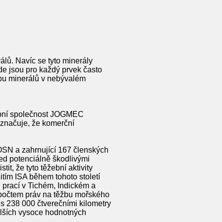
álů. Navíc se tyto minerály
e jsou pro každý prvek často
žbu minerálů v nebývalém
žební společnost JOGMEC
aznačuje, že komerční
OSN a zahrnující 167 členských
řed potenciálně škodlivými
t, že tyto těžební aktivity
tím ISA během tohoto století
prací v Tichém, Indickém a
ím počtem práv na těžbu mořského
s 238 000 čtverečními kilometry
dalších vysoce hodnotných