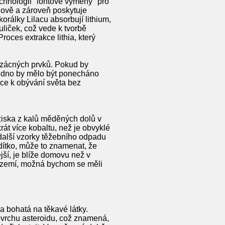
echnologii "iontové výměny" pro
bnově a zároveň poskytuje
orálky Lilacu absorbují lithium,
uliček, což vede k tvorbě
Proces extrakce lithia, který
 vzácných prvků. Pokud by
é dno by mělo být ponecháno
ace k obývání světa bez
ožiska z kalů měděných dolů v
t více kobaltu, než je obvyklé
 další vzorky těžebního odpadu
odítko, může to znamenat, že
jší, je blíže domovu než v
d zemí, možná bychom se měli
a bohatá na těkavé látky.
ovrchu asteroidu, což znamená,