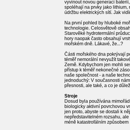
vyvinout novou generaci baterií,
spoléhají na prvky jako lithium, 
údržbu elektrických sítí. Jak v
Na první pohled by hluboké moře
technologie. Celosvětově obsahu
Starověké hydrotermální průduch
hory naopak často obsahují vrst
mořském dně. Lákavé, že...?
Části mořského dna pokrývají pol
téměř nemorální nevyužít takov
Země. Kdybychom jen mohli sest
přístup k téměř nekonečné záso
naše společnost - a naše techno
jednoduchý: V současnosti nám c
přesnosti, ale také, a co je důle
Stroje
Dosud byla používána mimořádn
biologicky aktivní povrchovou vr
jen proto, abyste se dostali k 
nepředstavitelném rozsahu, ale 
méně katastrofálním způsobem 