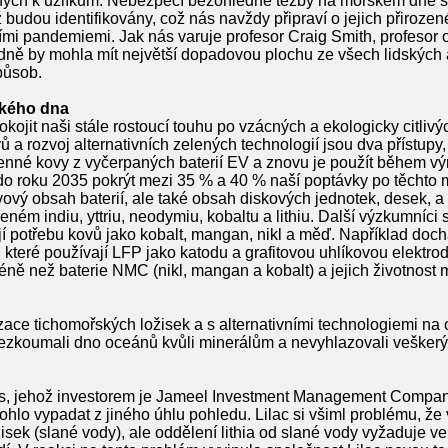
ných k uzlíkům. Nebezpečí bezohledné těžby na mořském dně s
 budou identifikovány, což nás navždy připraví o jejich přiroze
mi pandemiemi. Jak nás varuje profesor Craig Smith, profesor
dně by mohla mít největší dopadovou plochu ze všech lidských a
působ.
ského dna
jit naši stále rostoucí touhu po vzácných a ekologicky citlivýc
a rozvoj alternativních zelených technologií jsou dva přístupy, 
enné kovy z vyčerpaných baterií EV a znovu je použít během vý
do roku 2035 pokrýt mezi 35 % a 40 % naší poptávky po těchto 
ový obsah baterií, ale také obsah diskových jednotek, desek, a 
ném indiu, yttriu, neodymiu, kobaltu a lithiu. Další výzkumníci s
jí potřebu kovů jako kobalt, mangan, nikl a měď. Například doch
, které používají LFP jako katodu a grafitovou uhlíkovou elektr
méně než baterie NMC (nikl, mangan a kobalt) a jejich životnost 
ce tichomořských ložisek a s alternativními technologiemi na 
koumali dno oceánů kvůli minerálům a nevyhlazovali veškerý 
ons, jehož investorem je Jameel Investment Management Company
ohlo vypadat z jiného úhlu pohledu. Lilac si všiml problému, že 
isek (slané vody), ale oddělení lithia od slané vody vyžaduje v