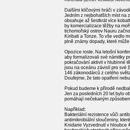
Dalšími klíčovými hráči v závo
Jedním z nejbohatších míst na z
obsahuje až šestkrát více koba
by komercializace těžby na mořs
tichomořský ostrov Nauru začnou
Kiribati a Tonze. To vše vedlo
plně známy dopady, které může zp
Opozice roste. Na letošní konfe
aby formalizovali své námitky 
pokračování aktivit v hlubinné t
jsou na oceánu závislí pro své 
146 zákonodárců z celého světa
Doufejme, že tato opatření nebu
Pokud budeme k přírodě nedbalí
Jen za posledních 20 let bylo 
pomáhají nečekaným způsobem
Například:
Bakteriální rezistence vůči anti
antimikrobiální sloučeniny, kte
Knidarie Vyzvednutí v hloubce 