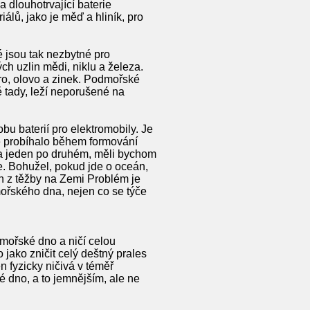
 dlouhotrvající baterie
iálů, jako je měď a hliník, pro
é jsou tak nezbytné pro
h uzlin mědi, niklu a železa.
bro, olovo a zinek. Podmořské
ě tady, leží neporušené na
bu baterií pro elektromobily. Je
é probíhalo během formování
na jeden po druhém, měli bychom
. Bohužel, pokud jde o oceán,
ch z těžby na Zemi Problém je
mořského dna, nejen co se týče
mořské dno a ničí celou
 jako zničit celý deštný prales
 fyzicky ničivá v téměř
 dno, a to jemnějším, ale ne