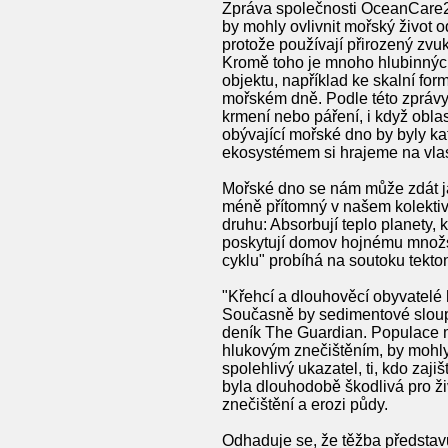
Zpráva společnosti OceanCare2, 
by mohly ovlivnit mořský život o
protože používají přirozený zvu
Kromě toho je mnoho hlubinnýc
objektu, například ke skalní for
mořském dně. Podle této zprávy m
krmení nebo páření, i když oblast
obývající mořské dno by byly k
ekosystémem si hrajeme na vlast
Mořské dno se nám může zdát j
méně přítomný v našem kolektiv
druhu: Absorbují teplo planety, k
poskytují domov hojnému množst
cyklu" probíhá na soutoku tektoni
"Křehcí a dlouhověcí obyvatelé h
Současně by sedimentové sloupy 
deník The Guardian. Populace m
hlukovým znečištěním, by mohly 
spolehlivý ukazatel, ti, kdo za
byla dlouhodobě škodlivá pro živ
znečištění a erozi půdy.
Odhaduje se, že těžba představu