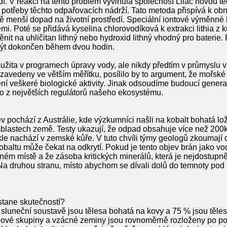
edí. V reakci na tento problém vyvinula společnost Lilac novou t
ez potřeby těchto odpařovacích nádrží. Tato metoda přispívá k o
ně menší dopad na životní prostředí. Speciální iontové výměnné k
i. Poté se přidává kyselina chlorovodíková k extrakci lithia z k
ěnit na uhličitan lithný nebo hydroxid lithný vhodný pro baterie. 
 být dokončen během dvou hodin.
oužita v programech úpravy vody, ale nikdy předtím v průmyslu
zavedeny ve větším měřítku, posílilo by to argument, že mořsk
ení veškeré biologické aktivity. Jinak odsoudíme budoucí gener
o z největších regulátorů našeho ekosystému.
ev pochází z Austrálie, kde výzkumníci našli na kobalt bohatá l
lastech země. Testy ukazují, že odpad obsahuje více než 200krá
kle nachází v zemské kůře. V tuto chvíli týmy geologů zkoumají
k kobaltu může čekat na odkrytí. Pokud je tento objev brán jako v
ném místě a že zásoba kritických minerálů, která je nejdostupně
Na druhou stranu, místo abychom se dívali dolů do temnoty po
 stane skutečností?
í sluneční soustavě jsou tělesa bohatá na kovy a 75 % jsou těles
tinové skupiny a vzácné zeminy jsou rovnoměrně rozloženy po p