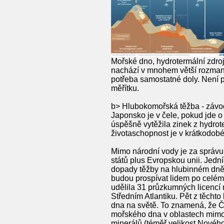
Mořské dno, hydrotermální zdroj
nachází v mnohem větší rozmani
potřeba samostatné doly. Není 
měřítku.
b> Hlubokomořská těžba - závo
Japonsko je v čele, pokud jde 
úspěšně vytěžila zinek z hydro
životaschopnost je v krátkodob
Mimo národní vody je za správu
států plus Evropskou unii. Jedn
dopady těžby na hlubinném dně. O
budou prospívat lidem po celém
udělila 31 průzkumných licenc
Středním Atlantiku. Pět z těcht
dna na světě. To znamená, že Č
mořského dna v oblastech mimo j
minerálů (téměř velikost Novéh