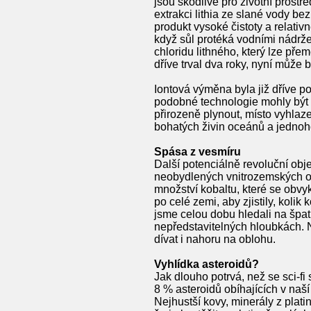
jsou škodlivé pro životní prostř
extrakci lithia ze slané vody b
produkt vysoké čistoty a relativ
když sůl protéká vodními nádržem
chloridu lithného, který lze přem
dříve trval dva roky, nyní může
Iontová výměna byla již dříve p
podobné technologie mohly být 
přirozeně plynout, místo vyhlaz
bohatých živin oceánů a jednoh
Spása z vesmíru
Další potenciálně revoluční obj
neobydlených vnitrozemských ob
množství kobaltu, které se obvy
po celé zemi, aby zjistily, koli
jsme celou dobu hledali na špat
nepředstavitelných hloubkách. 
dívat i nahoru na oblohu.
Vyhlídka asteroidů?
Jak dlouho potrvá, než se sci-fi
8 % asteroidů obíhajících v naš
Nejhustší kovy, minerály z pla