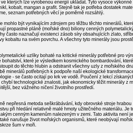
 ve kterých lze vyrobenou energii ukládat. Tyto vysoce výkonné a
nikl, kobalt, mangan a grafit. Stejně tak je potřeba dostatek mater
idíme, seznam potřebných věcí je poměrně rozsáhlý.
 mohlo být vynikajícím zdrojem pro těžbu těchto minerálů, kter
jí propastné pláně (mořské dno) biliony cenných polymetalickýc
y často naznačují existenci zásob síry obsahujících zlato, stří
vy kobaltu na svém povrchu. A všechny tyto minerály jsou prost
ymetalické uzlíky bohaté na kritické minerály potřebné pro výro
é bohatství, které je výsledkem kosmického bombardování, kter
oupit do těchto hlubin a odstranit všechny uzly z mořského d
bě minerálů potřebných k podpoře naší ekologické transformace
logie - se často ocitají po krk ve vodě. Poučení z lekcí získaný
hybí technologické znalosti, jak ekonomicky těžit minerály z 
žitější, bez vážného ničení životního prostředí.
ě nepřesná metoda seškrábávání, kdy obrovské stroje hrabou 
stvu při hledání relativně malé hmoty užitečného materiálu. Je to
nějakým cenným kamenům nalezeným v zemi. Tato aktivita není jen
také narušuje život mořských organismů, které neobývají mořské
skrze šum v moři.