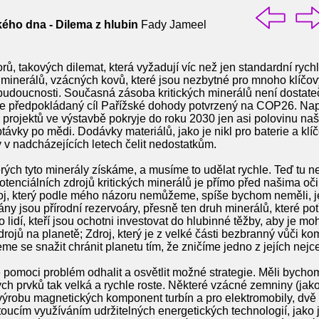
ého dna - Dilema z hlubin
Fady Jameel
rů, takových dilemat, která vyžadují víc než jen standardní rychlá
h minerálů, vzácných kovů, které jsou nezbytné pro mnoho klíčo
budoucnosti. Současná zásoba kritických minerálů není dostat
je předpokládaný cíl Pařížské dohody potvrzený na COP26. Napří
 projektů ve výstavbě pokryje do roku 2030 jen asi polovinu n
vky po mědi. Dodávky materiálů, jako je nikl pro baterie a klí
v nadcházejících letech čelit nedostatkům.
erých tyto minerály získáme, a musíme to udělat rychle. Teď tu
potenciálních zdrojů kritických minerálů je přímo před našima oč
droj, který podle mého názoru nemůžeme, spíše bychom neměli, 
ny jsou přírodní rezervoáry, přesně ten druh minerálů, které p
 lidí, kteří jsou ochotni investovat do hlubinné těžby, aby je moh
drojů na planetě; Zdroj, který je z velké části bezbranný vůči k
 se snažit chránit planetu tím, že zničíme jedno z jejích nejce
pomoci problém odhalit a osvětlit možné strategie. Měli bychom
ckých prvků tak velká a rychle roste. Některé vzácné zemniny (j
ýrobu magnetických komponent turbín a pro elektromobily, dvě te
ucím využíváním udržitelných energetických technologií, jako je 