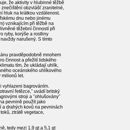
e, že aktivity v hlubinné těžbě
 znečištění obzvlášť zranitelné,
í hluk na krátkou vzdálenost.
ořskému dnu nebo jinému
m) vznikajícím při těžbě na
livněné těžební činností při
o ryby, korýše a rostliny
 navždy narušený. S tímto
 oceánu pravděpodobně mnohem
 činnost a přežití lidského
limatu tím, že ukládají uhlík,
binného oceánského uhlíkového
 milionů let.
yli vyhlazeni bagrováním.
ravní řetězce," uvádí britský
grovými stroji a "ohlušovány"
 na pevnině použít jako
lí a drahých kovů na pevninách
 toků, ztrátě vegetace,
, tedy mezi 1,9 gt a 5,1 gt