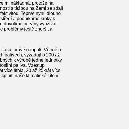
 velmi nákladná, protože na
nosti s těžbou na Zemi se zdají
fektivitou. Teprve nyní, dlouho
ostředí a podnikáme kroky k
kud dovolíme oceány využívat
problémy ještě zhoršit a
 času, právě naopak. Větrné a
ích palivech, vyžadují o 200 až
ebných k výrobě jedné jednotky
osilní paliva. Vzestup
 více lithia, 20 až 25krát více
splnili naše klimatické cíle v