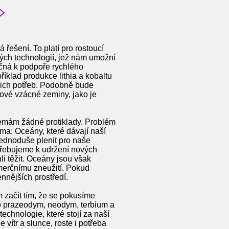
 řešení. To platí pro rostoucí
vých technologií, jež nám umožní
ečná k podpoře rychlého
klad produkce lithia a kobaltu
ašich potřeb. Podobně bude
čové vzácné zeminy, jako je
 nemám žádné protiklady. Problém
ima: Oceány, které dávají naší
jednoduše plenit pro naše
otřebujeme k udržení nových
li těžit. Oceány jsou však
omerčnímu zneužití. Pokud
nnějších prostředí.
 začít tím, že se pokusíme
ako prazeodym, neodym, terbium a
chnologie, které stojí za naší
vítr a slunce, roste i potřeba