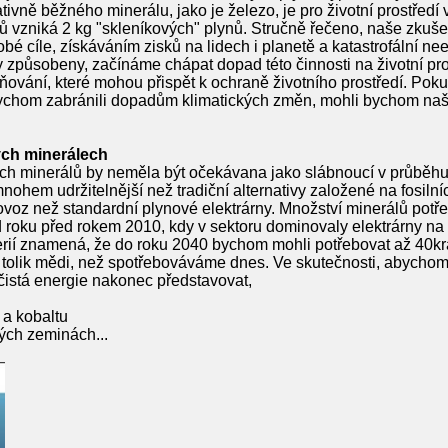
ivně běžného minerálu, jako je železo, je pro životní prostředí
 vzniká 2 kg "skleníkových" plynů. Stručně řečeno, naše zkuše
 cíle, získáváním zisků na lidech i planetě a katastrofální nee
y způsobeny, začínáme chápat dopad této činnosti na životní pr
írňování, které mohou přispět k ochraně životního prostředí. Po
hom zabránili dopadům klimatických změn, mohli bychom naše 
ých minerálech
kých minerálů by neměla být očekávana jako slábnoucí v průběhu
 mnohem udržitelnější než tradiční alternativy založené na fosiln
voz než standardní plynové elektrárny. Množství minerálů potř
d roku před rokem 2010, kdy v sektoru dominovaly elektrárny na f
terií znamená, že do roku 2040 bychom mohli potřebovat až 40krát
át tolik mědi, než spotřebováváme dnes. Ve skutečnosti, abychom 
 čistá energie nakonec představovat,
 a kobaltu
ých zeminách...