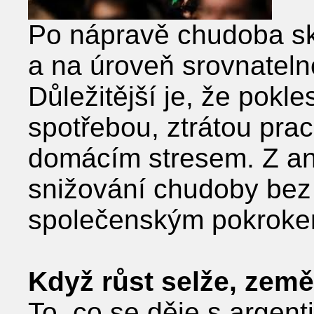
Po nápravě chudoba sku
a na úroveň srovnateln
Důležitější je, že pokle
spotřebou, ztrátou pra
domácím stresem. Z an
snižování chudoby bez
společenským pokrokem.
Když růst selže, země
To, co se děje s argent