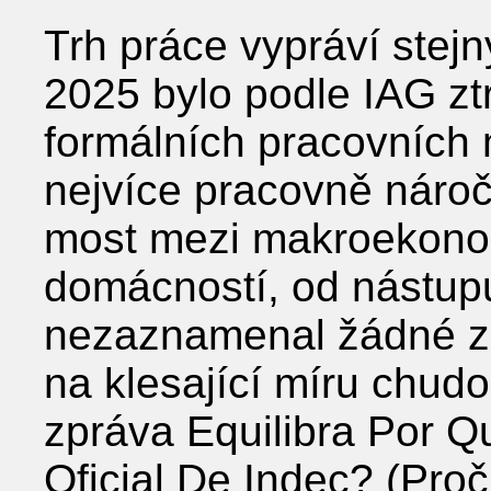
Trh práce vypráví stejn
2025 bylo podle IAG zt
formálních pracovních m
nejvíce pracovně nároč
most mezi makroekono
domácností, od nástup
nezaznamenal žádné zl
na klesající míru chud
zpráva Equilibra Por Q
Oficial De Indec? (Proč