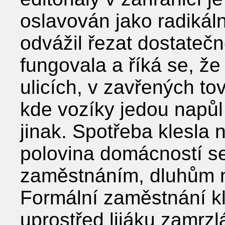
oslavován jako radikáln
odvážil řezat dostateč
fungovala a říká se, že 
ulicích, v zavřených t
kde vozíky jedou napůl
jinak. Spotřeba klesla 
polovina domácností se
zaměstnáním, dluhům ne
Formální zaměstnání kl
uprostřed lijáku zamrz