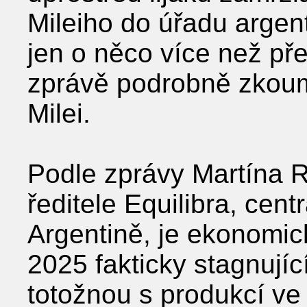
Mileiho do úřadu arge
jen o něco více než př
zprávě podrobně zko
Milei.
Podle zprávy Martína 
ředitele Equilibra, cen
Argentině, je ekonomic
2025 fakticky stagnujíc
totožnou s produkcí ve 