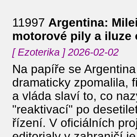
11997
Argentina: Mil
motorové pily a iluze 
[ Ezoterika ] 2026-02-02
Na papíře se Argentina 
dramaticky zpomalila, f
a vláda slaví to, co n
"reaktivací" po desetil
řízení. V oficiálních p
editorialy v zahraničí j