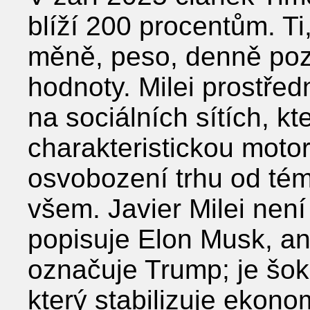
blíží 200 procentům. Ti,
měně, peso, denně poz
hodnoty. Milei prostře
na sociálních sítích, kt
charakteristickou motoro
osvobození trhu od té
všem. Javier Milei nen
popisuje Elon Musk, ani
označuje Trump; je šo
který stabilizuje ekono