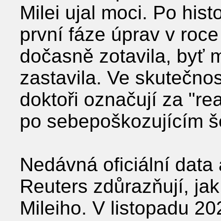
Milei ujal moci. Po hi
první fáze úprav v roc
dočasně zotavila, byť 
zastavila. Ve skutečnost
doktoři označují za "re
po sebepoškozujícím š
Nedávná oficiální data
Reuters zdůrazňují, jak
Mileiho. V listopadu 2