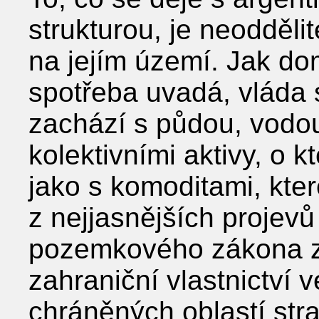
strukturou, je neoddělit
na jejím území. Jak do
spotřeba uvadá, vláda s
zachází s půdou, vodou
kolektivními aktivy, o k
jako s komoditami, kter
z nejjasnějších projevů
pozemkového zákona z 
zahraniční vlastnictví
chráněných oblastí str