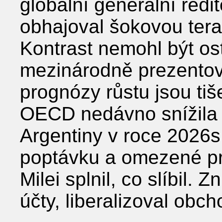
globální generální ředi
obhajoval šokovou terap
Kontrast nemohl být ost
mezinárodně prezentov
prognózy růstu jsou ti
OECD nedávno snížila s
Argentiny v roce 2026
poptávku a omezené pr
Milei splnil, co slíbil. Zn
účty, liberalizoval obch