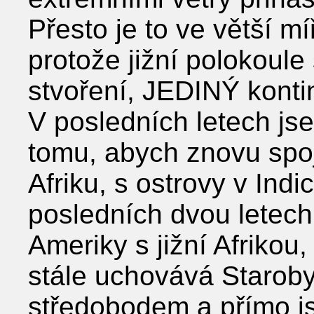
Přesto je to ve větší 
protože jižní polokoul
stvoření, JEDINÝ kontin
V posledních letech js
tomu, abych znovu spoji
Afriku, s ostrovy v Ind
posledních dvou letech 
Ameriky s jižní Afrikou,
stále uchovává Starob
středobodem a přímo js