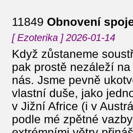
11849
Obnovení spoje
[ Ezoterika ] 2026-01-14
Když zůstaneme soustře
pak prostě nezáleží na
nás. Jsme pevně ukotve
vlastní duše, jako jed
v Jižní Africe (i v Aust
podle mé zpětné vazby)
extrémními větry přiná