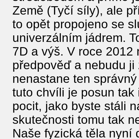
Země (Tyčí síly), ale p
to opět propojeno se s
univerzálním jádrem. T
7D a výš. V roce 2012 m
předpověď a nebudu ji 
nenastane ten správný č
tuto chvíli je posun tak
pocit, jako byste stáli 
skutečnosti tomu tak ne
Naše fyzická těla nyní 