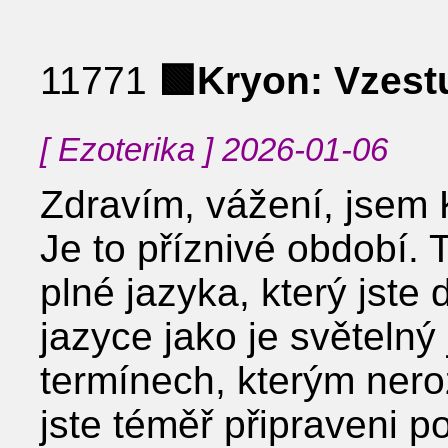
11771
🟩Kryon: Vzest
[ Ezoterika ] 2026-01-06
Zdravím, vážení, jsem 
Je to příznivé období. 
plné jazyka, který jste
jazyce jako je světelný
termínech, kterým nero
jste téměř připraveni p