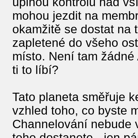
úplnou kontrolu nad vší
mohou jezdit na membr
okamžitě se dostat na 
zapletené do všeho ost
místo. Není tam žádné 
ti to líbí?
Tato planeta směřuje k
vzhled toho, co byste m
Channelování nebude v
toho dostanete - jen pár