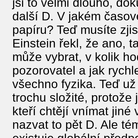
jsi to velmi dlouho, doku
další D. V jakém časov
papíru? Teď musíte zjist
Einstein řekl, že ano, ta
může vybrat, v kolik hod
pozorovatel a jak rychl
všechno fyzika. Teď už 
trochu složité, protože 
kteří chtějí vnímat jiné 
nazvat to pět D. Ale t