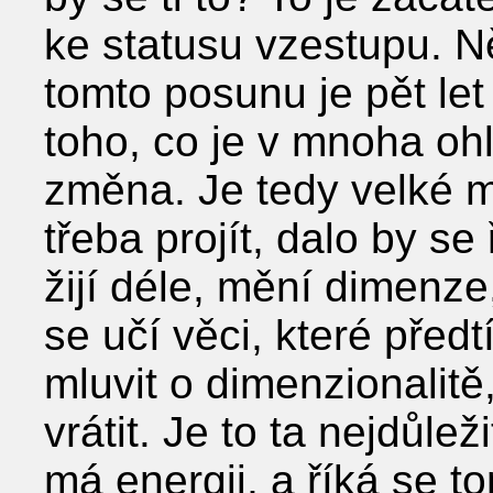
ke statusu vzestupu. N
tomto posunu je pět le
toho, co je v mnoha oh
změna. Je tedy velké m
třeba projít, dalo by se
žijí déle, mění dimenz
se učí věci, které před
mluvit o dimenzionalit
vrátit. Je to ta nejdůle
má energii, a říká se t