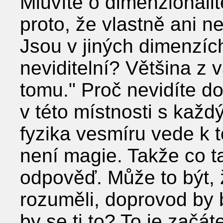
Mluvíte o dimenzionalit
proto, že vlastně ani ne
Jsou v jiných dimenzích
neviditelní? Většina z 
tomu." Proč nevidíte d
v této místnosti s kaž
fyzika vesmíru vede k t
není magie. Takže co t
odpověď. Může to být, 
rozuměli, doprovod by by
by se ti to? To je zač