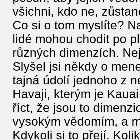
všichni, kdo ne, zůstan
Co si o tom myslíte? N
lidé mohou chodit po p
různých dimenzích. Nej
Slyšel jsi někdy o men
tajná údolí jednoho z n
Havaji, kterým je Kauai
říct, že jsou to dimenz
vysokým vědomím, a má
Kdykoli si to přejí. Kol