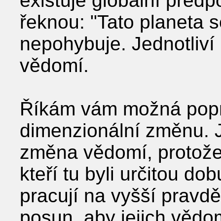
existuje globální předp
řeknou: "Tato planeta 
nepohybuje. Jednotliví 
vědomí.
Říkám vám možná poprv
dimenzionální změnu. J
změna vědomí, protože 
kteří tu byli určitou do
pracují na vyšší pravd
posun, aby jejich vědo