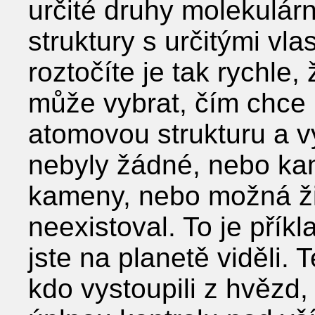
určité druhy molekulár
struktury s určitými vla
roztočíte je tak rychle,
může vybrat, čím chce b
atomovou strukturu a vy
nebyly žádné, nebo ka
kameny, nebo možná živ
neexistoval. To je přík
jste na planetě viděli. T
kdo vystoupili z hvězd,