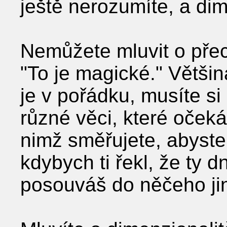
ještě nerozumíte, a dim
Nemůžete mluvit o přec
"To je magické." Většin
je v pořádku, musíte si 
různé věci, které oček
nimž směřujete, abyste
kdybych ti řekl, že ty
posouváš do něčeho jin