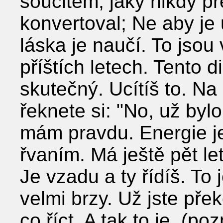
soucitem, jaký nikdy př
konvertoval; Ne aby je u
láska je naučí. To jsou 
příštích letech. Tento
skutečný. Ucítíš to. Na
řeknete si: "No, už byl
mám pravdu. Energie je
řvaním. Má ještě pět let,
Je vzadu a ty řídíš. To 
velmi brzy. Už jste pře
co říct. A tak to je. (po