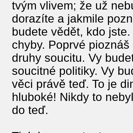
tvým vlivem; že už ne
dorazíte a jakmile pozná
budete vědět, kdo jste.
chyby. Poprvé pioznáš 
druhy soucitu. Vy budet
soucitné politiky. Vy b
věci právě teď. To je d
hluboké! Nikdy to neby
do teď.