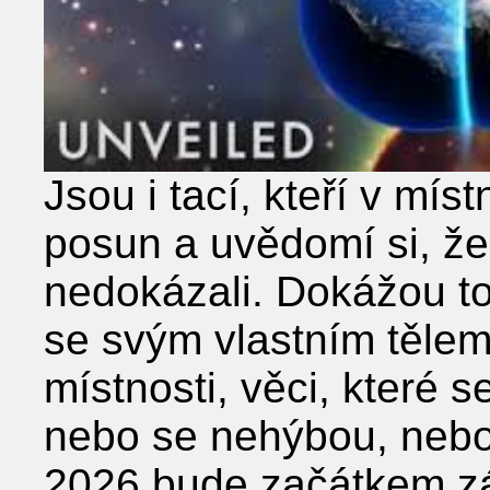
Jsou i tací, kteří v mís
posun a uvědomí si, že
nedokázali. Dokážou to
se svým vlastním tělem.
místnosti, věci, které s
nebo se nehýbou, nebo 
2026 bude začátkem záv